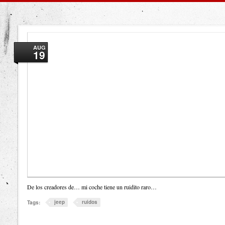
AUG
19
De los creadores de… mi coche tiene un ruidito raro…
jeep
ruidos
Tags: