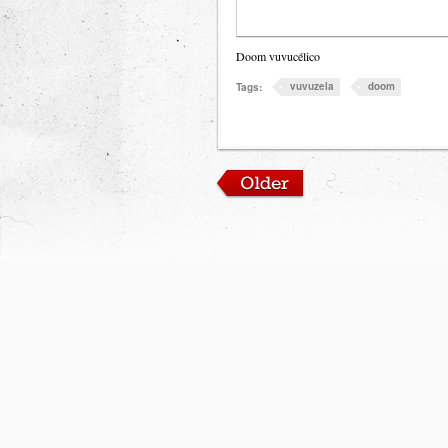
Doom vuvucélico
vuvuzela
doom
Tags: