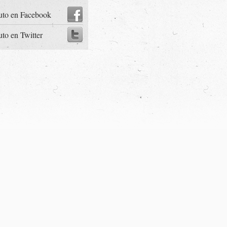
uto en Facebook
uto en Twitter