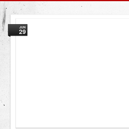
JUN
29