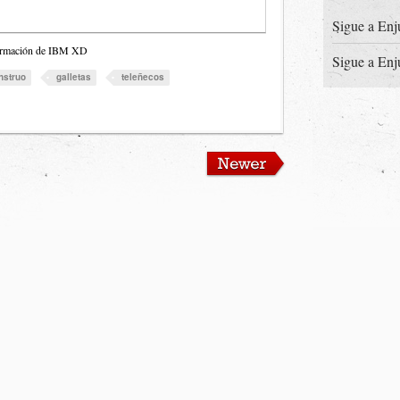
Sigue a Enj
 formación de IBM XD
Sigue a Enj
nstruo
galletas
teleñecos