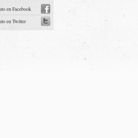
uto en Facebook
uto en Twitter