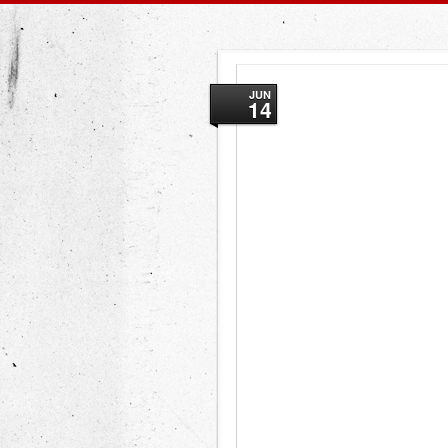
JUN
14