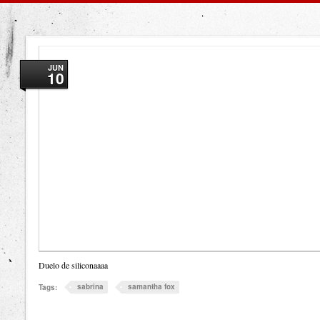
JUN
10
Duelo de siliconaaaa
sabrina
samantha fox
Tags: