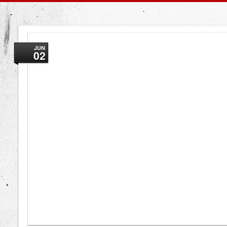
JUN
02