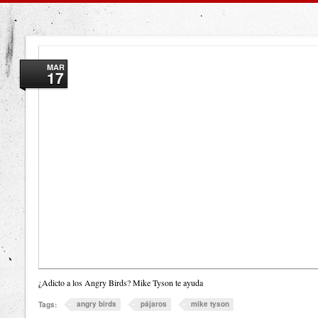
MAR
17
¿Adicto a los Angry Birds? Mike Tyson te ayuda
angry birds
pájaros
mike tyson
Tags: