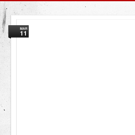
MAR
11