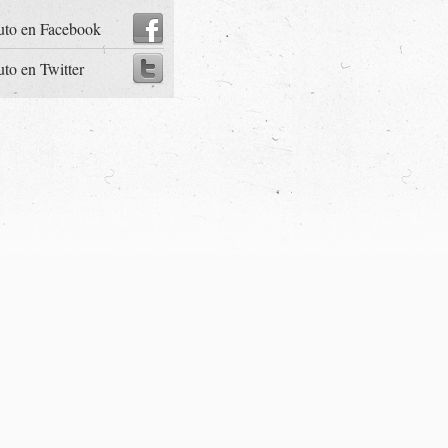
uto en Facebook
uto en Twitter