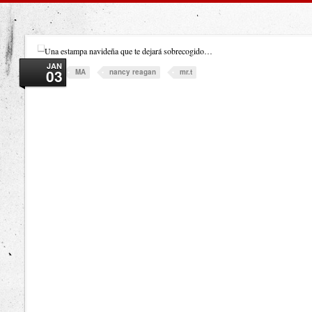
Una estampa navideña que te dejará sobrecogido…
JAN
03
MA
nancy reagan
mr.t
Tags: