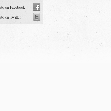
uto en Facebook
uto en Twitter