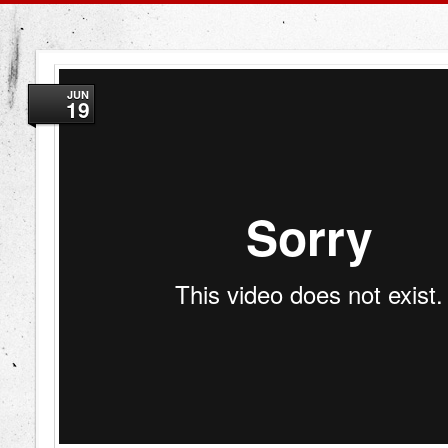
JUN
19