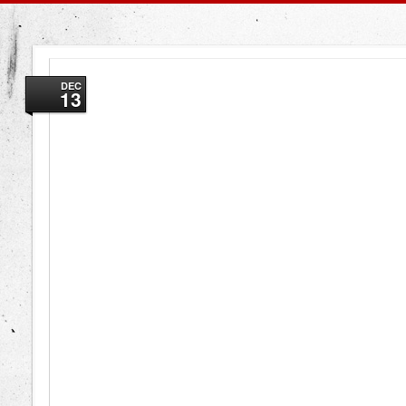
DEC
13