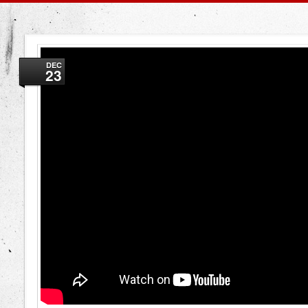
DEC
23