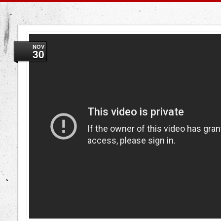
NOV
30