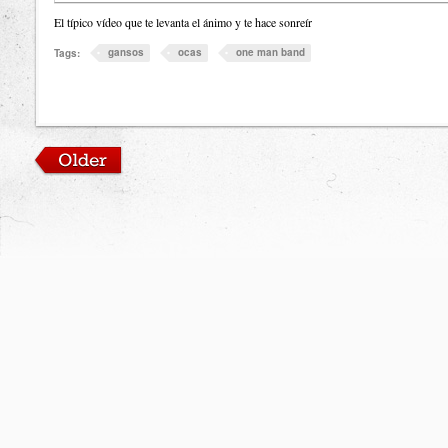
El típico vídeo que te levanta el ánimo y te hace sonreír
gansos
ocas
one man band
Tags: