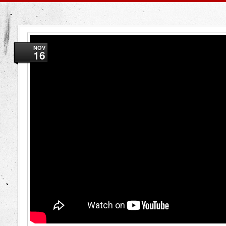
NOV
16