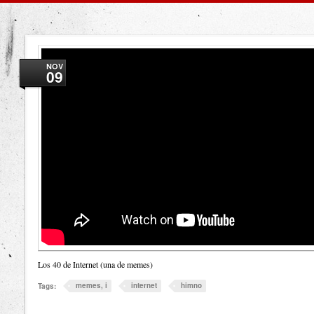
NOV
09
Los 40 de Internet (una de memes)
memes, i
internet
himno
Tags: