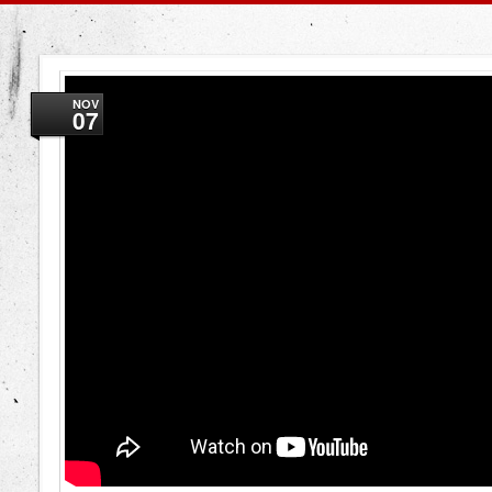
NOV
07