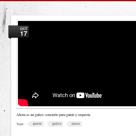
OCT
17
Ahora es un gatico: concierto para gatete y orquesta
gatete
gatico
piano
Tags: