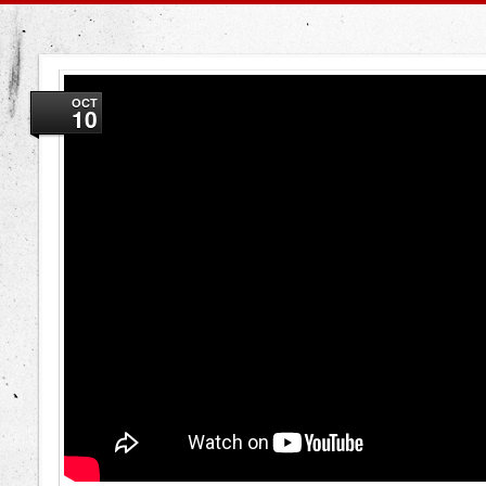
OCT
10