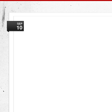
SEP
10