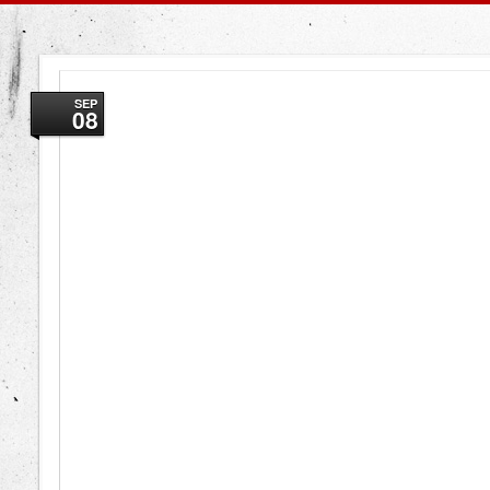
SEP
08