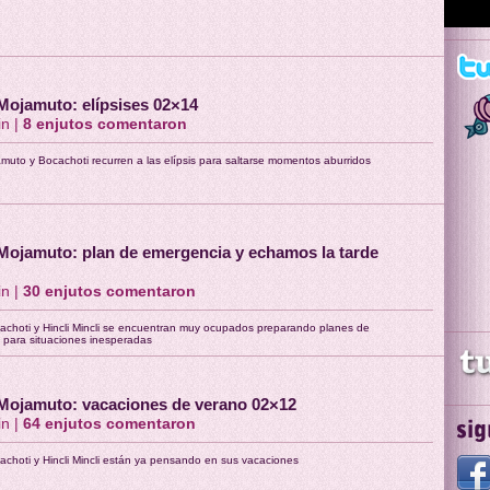
Mojamuto: elípsises 02×14
in |
8
enjutos comentaron
muto y Bocachoti recurren a las elípsis para saltarse momentos aburridos
Mojamuto: plan de emergencia y echamos la tarde
in |
30
enjutos comentaron
achoti y Hincli Mincli se encuentran muy ocupados preparando planes de
 para situaciones inesperadas
Mojamuto: vacaciones de verano 02×12
in |
64
enjutos comentaron
achoti y Hincli Mincli están ya pensando en sus vacaciones