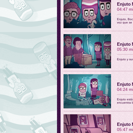
Enjuto 
04:47 m
Enjuto, Boc
voz que se
Enjuto 
05:30 m
Enjuto y su
Enjuto 
04:24 m
Enjuto está
encuentra 
Enjuto 
05:47 m