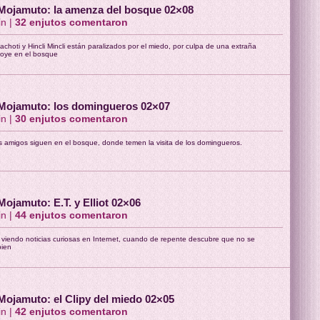
Mojamuto: la amenza del bosque 02×08
in |
32
enjutos comentaron
achoti y Hincli Mincli están paralizados por el miedo, por culpa de una extraña
 oye en el bosque
Mojamuto: los domingueros 02×07
in |
30
enjutos comentaron
s amigos siguen en el bosque, donde temen la visita de los domingueros.
Mojamuto: E.T. y Elliot 02×06
in |
44
enjutos comentaron
 viendo noticias curiosas en Internet, cuando de repente descubre que no se
bien
Mojamuto: el Clipy del miedo 02×05
in |
42
enjutos comentaron