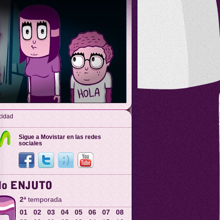
cidad
Sigue a Movistar en las redes
sociales
2ª
temporada
01
02
03
04
05
06
07
08