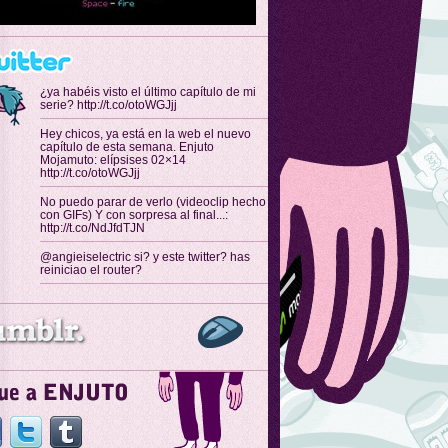
¿ya habéis visto el último capítulo de mi
serie? http://t.co/otoWGJjj
Hey chicos, ya está en la web el nuevo
capítulo de esta semana. Enjuto
Mojamuto: elípsises 02×14
http://t.co/otoWGJjj
No puedo parar de verlo (videoclip hecho
con GIFs) Y con sorpresa al final...:
http://t.co/NdJfdTJN
@angieiselectric si? y este twitter? has
reiniciao el router?