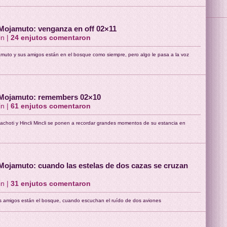
Mojamuto: venganza en off 02×11
in |
24
enjutos comentaron
muto y sus amigos están en el bosque como siempre, pero algo le pasa a la voz
 Mojamuto: remembers 02×10
in |
61
enjutos comentaron
achoti y Hincli Mincli se ponen a recordar grandes momentos de su estancia en
Mojamuto: cuando las estelas de dos cazas se cruzan
in |
31
enjutos comentaron
s amigos están el bosque, cuando escuchan el ruído de dos aviones