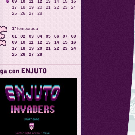
09
10
11
12
13
14
15
16
17
18
19
20
21
22
23
24
25
26
27
28
1ª
temporada
01
02
03
04
05
06
07
08
09
10
11
12
13
14
15
16
17
18
19
20
21
22
23
24
25
26
27
28