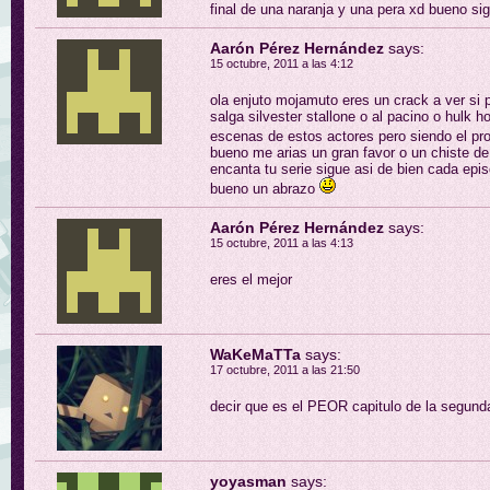
final de una naranja y una pera xd bueno si
Aarón Pérez Hernández
says:
15 octubre, 2011 a las 4:12
ola enjuto mojamuto eres un crack a ver si 
salga silvester stallone o al pacino o hulk 
escenas de estos actores pero siendo el pro
bueno me arias un gran favor o un chiste d
encanta tu serie sigue asi de bien cada epi
bueno un abrazo
Aarón Pérez Hernández
says:
15 octubre, 2011 a las 4:13
eres el mejor
WaKeMaTTa
says:
17 octubre, 2011 a las 21:50
decir que es el PEOR capitulo de la segun
yoyasman
says: