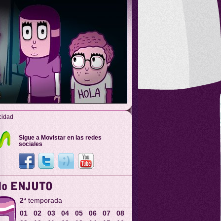
cidad
Sigue a Movistar en las redes
sociales
2ª
temporada
01
02
03
04
05
06
07
08