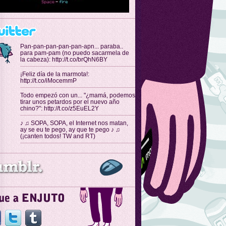
Pan-pan-pan-pan-pan-apn... paraba..
para pam-pam (no puedo sacarmela de
la cabeza): http://t.co/brQhN6BY
¡Feliz día de la marmota!:
http://t.co/iMocemmP
Todo empezó con un... "¿mamá, podemos
tirar unos petardos por el nuevo año
chino?": http://t.co/z5EuEL2Y
♪ ♫ SOPA, SOPA, el Internet nos matan,
ay se eu te pego, ay que te pego ♪ ♫
(¡canten todos! TW and RT)