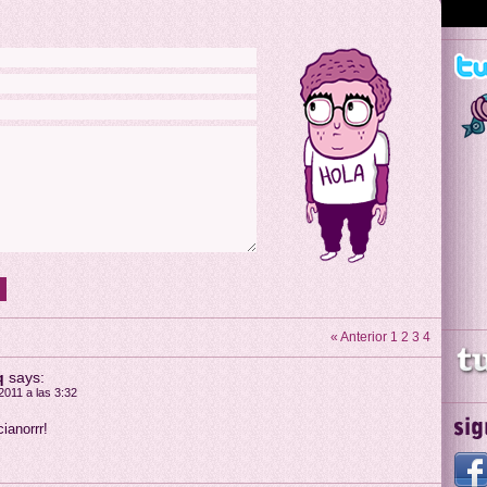
« Anterior
1
2
3
4
q
says:
2011 a las 3:32
ianorrr!