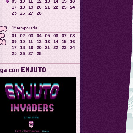
09
10
11
12
13
14
15
16
17
18
19
20
21
22
23
24
25
26
27
28
1ª
temporada
01
02
03
04
05
06
07
08
09
10
11
12
13
14
15
16
17
18
19
20
21
22
23
24
25
26
27
28