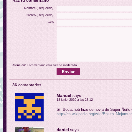
Haz tu comentario
Nombre (Requerido)
Correo (Requerido)
web
Atención:
El comentario esta siendo moderado.
36
comentarios
Manuel
says:
13 junio, 2010 a las 23:12
Sí, Bocachoti hizo de novia de Super Ñoño
http://es.wikipedia.org/wiki/Enjuto_Mojamuto
daniel
says: