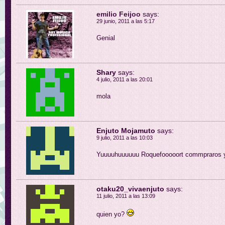
emilio Feijoo
says:
29 junio, 2011 a las 5:17
Genial
Shary
says:
4 julio, 2011 a las 20:01
mola
Enjuto Mojamuto
says:
9 julio, 2011 a las 10:03
Yuuuuhuuuuuu Roquefooooort commpraros ya
otaku20_vivaenjuto
says:
11 julio, 2011 a las 13:09
quien yo?