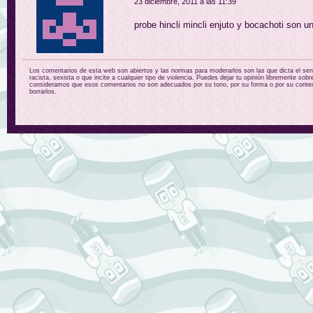
23 diciembre, 2011 a las 11:39
probe hincli mincli enjuto y bocachoti son u
Los comentarios de esta web son abiertos y las normas para moderarlos son las que dicta el sent
racista, sexista o que incite a cualquier tipo de violencia. Puedes dejar tu opinión libremente sobr
consideramos que esos comentarios no son adecuados por su tono, por su forma o por su conten
borrarlos.