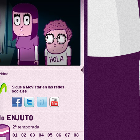
cidad
Sigue a Movistar en las redes
sociales
2ª
temporada
01
02
03
04
05
06
07
08