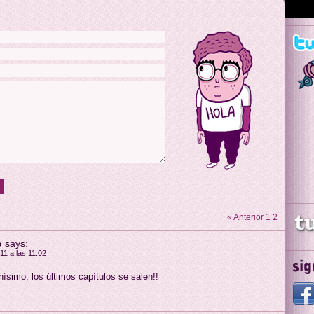
« Anterior
1
2
o
says:
11 a las 11:02
nísimo, los últimos capítulos se salen!!