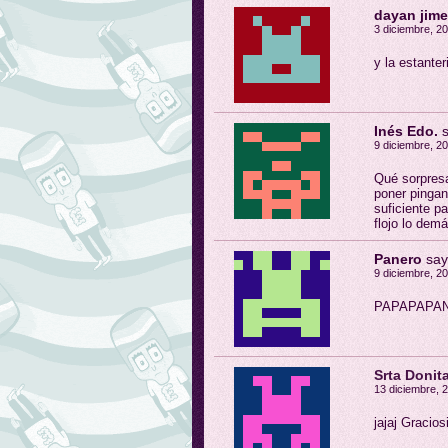
dayan jim
3 diciembre, 20
y la estanter
Inés Edo.
9 diciembre, 20
Qué sorpresa
poner pingan
suficiente p
flojo lo demá
Panero
say
9 diciembre, 20
PAPAPAPA
Srta Donit
13 diciembre, 2
jajaj Gracios