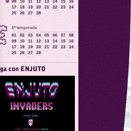
09
10
11
12
13
14
15
16
17
18
19
20
21
22
23
24
25
26
27
28
1ª
temporada
01
02
03
04
05
06
07
08
09
10
11
12
13
14
15
16
17
18
19
20
21
22
23
24
25
26
27
28