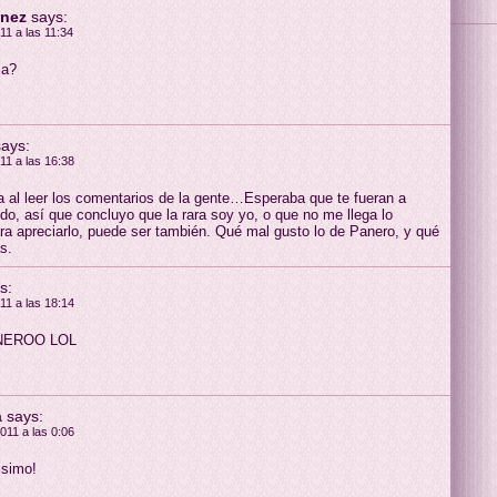
enez
says:
11 a las 11:34
ia?
says:
11 a las 16:38
 al leer los comentarios de la gente…Esperaba que te fueran a
do, así que concluyo que la rara soy yo, o que no me llega lo
ara apreciarlo, puede ser también. Qué mal gusto lo de Panero, y qué
s.
s:
11 a las 18:14
NEROO LOL
a
says:
011 a las 0:06
isimo!