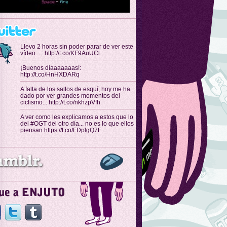
Llevo 2 horas sin poder parar de ver este
vídeo....: http://t.co/KF9AuUCl
¡Buenos díaaaaaaas!:
http://t.co/HnHXDARq
A falta de los saltos de esquí, hoy me ha
dado por ver grandes momentos del
ciclismo... http://t.co/nkhzpVfh
A ver como les explicamos a estos que lo
del #OGT del otro día... no es lo que ellos
piensan https://t.co/FDplgQ7F